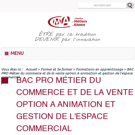
Aller
au
contenu
principal
ÊTRE
par la tradition
DEVENIR
par l'innovation
M
MENU
e
n
u
Vous êtes ici
Accueil
>
Former et Se former
>
Formations en apprentissage
>
BAC
PRO Métier du commerce et de la vente option A animation et gestion de l'espace
commercial
BAC PRO MÉTIER DU
COMMERCE ET DE LA VENTE
OPTION A ANIMATION ET
GESTION DE L'ESPACE
COMMERCIAL